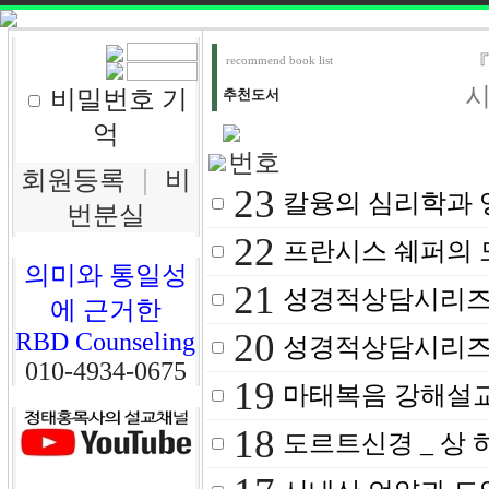
『
recommend book list
시
비밀번호 기
추천도서
억
번호
회원등록
｜
비
23
칼융의 심리학과 
번분실
22
프란시스 쉐퍼의
의미와 통일성
21
성경적상담시리즈_
에 근거한
20
RBD Counseling
성경적상담시리즈
010-4934-0675
19
마태복음 강해설교 1
18
도르트신경 _ 상 