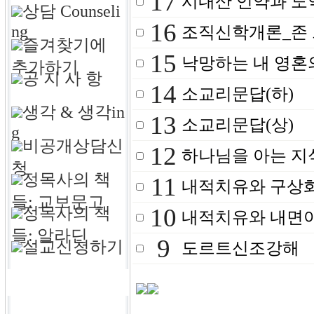
17
시내산 언약과 도
상담 Counseli
16
ng
조직신학개론_존
즐겨찾기에
15
낙망하는 내 영혼
추가하기
공 지 사 항
14
소교리문답(하)
생각 & 생각in
13
소교리문답(상)
g
비공개상담신
12
하나님을 아는 지
청
정목사의 책
11
내적치유와 구상
들: 교보문고
10
정목사의 책
내적치유와 내면
들: 알라딘
9
설교신청하기
도르트신조강해