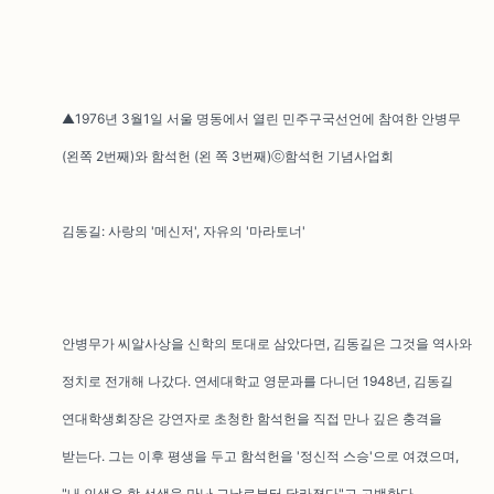
▲1976년 3월1일 서울 명동에서 열린 민주구국선언에 참여한 안병무
(왼쪽 2번째)와 함석헌 (왼 쪽 3번째)ⓒ함석헌 기념사업회
김동길: 사랑의 '메신저', 자유의 '마라토너'
안병무가 씨알사상을 신학의 토대로 삼았다면, 김동길은 그것을 역사와
정치로 전개해 나갔다. 연세대학교 영문과를 다니던 1948년, 김동길
연대학생회장은 강연자로 초청한 함석헌을 직접 만나 깊은 충격을
받는다. 그는 이후 평생을 두고 함석헌을 '정신적 스승'으로 여겼으며,
"내 인생은 함 선생을 만난 그날로부터 달라졌다"고 고백한다.