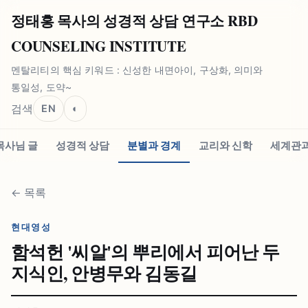
정태홍 목사의 성경적 상담 연구소 RBD
COUNSELING INSTITUTE
멘탈리티의 핵심 키워드 : 신성한 내면아이, 구상화, 의미와
통일성, 도약~
검색
EN
◐
목사님 글
성경적 상담
분별과 경계
교리와 신학
세계관과
←
목록
현대영성
함석헌 '씨알'의 뿌리에서 피어난 두
지식인, 안병무와 김동길