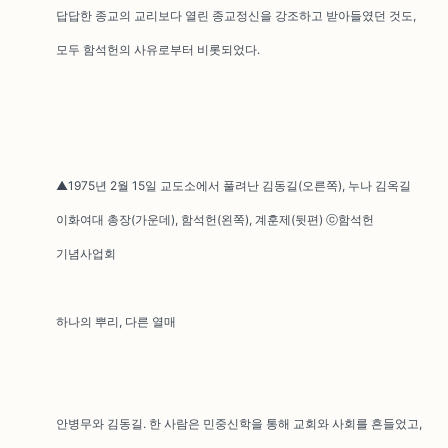
답답한 종교의 교리보다 열린 종교정신을 강조하고 받아들였던 것도,
모두 함석헌의 사유로부터 비롯되었다.
▲1975년 2월 15일 교도소에서 풀려난 김동길(오른쪽), 누나 김옥길
이화여대 총장(가운데), 함석헌(왼쪽), 계훈제(뒷편) ⓒ함석헌
기념사업회
하나의 뿌리, 다른 열매
안병무와 김동길. 한 사람은 민중신학을 통해 교회와 사회를 흔들었고,