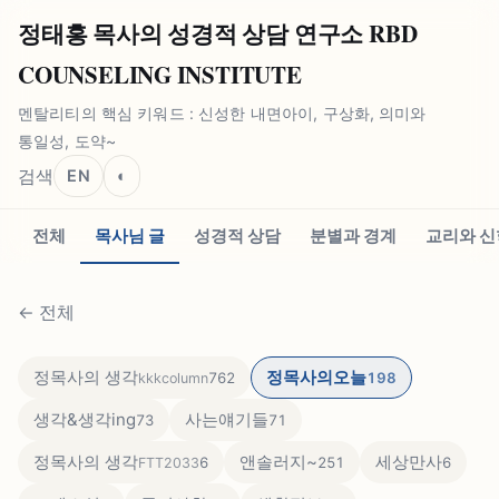
정태홍 목사의 성경적 상담 연구소 RBD
COUNSELING INSTITUTE
멘탈리티의 핵심 키워드 : 신성한 내면아이, 구상화, 의미와
통일성, 도약~
검색
EN
◐
전체
목사님 글
성경적 상담
분별과 경계
교리와 신
←
전체
정목사의 생각
정목사의오늘
762
198
kkkcolumn
생각&생각ing
사는얘기들
73
71
정목사의 생각
앤솔러지~
세상만사
6
251
6
FTT2033