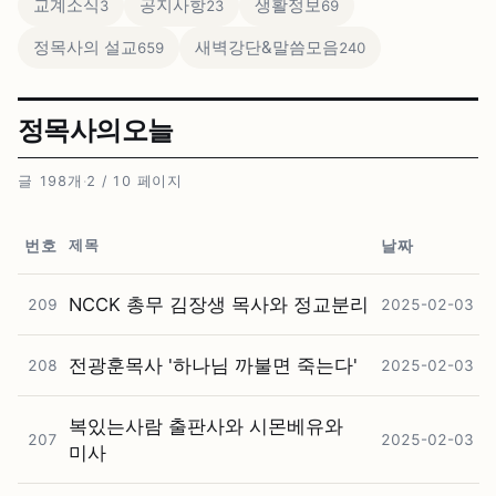
교계소식
공지사항
생활정보
3
23
69
정목사의 설교
새벽강단&말씀모음
659
240
정목사의오늘
글 198개
·
2 / 10 페이지
제목
번호
날짜
NCCK 총무 김장생 목사와 정교분리
209
2025-02-03
전광훈목사 '하나님 까불면 죽는다'
208
2025-02-03
복있는사람 출판사와 시몬베유와
207
2025-02-03
미사