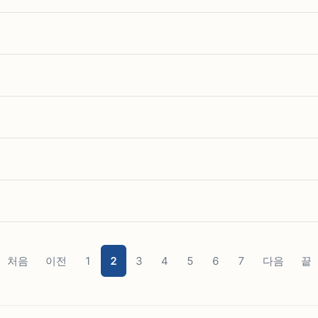
처음
이전
1
2
3
4
5
6
7
다음
끝