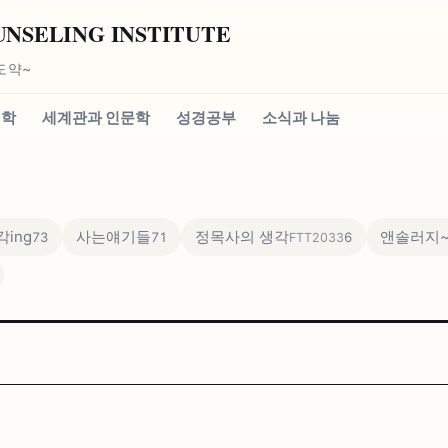
SELING INSTITUTE
도약~
신학
세계관과 인문학
성경공부
소식과 나눔
ing
사는얘기들
정목사의 생각
앤솔러지
73
71
6
FTT2033