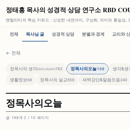
정태홍 목사의 성경적 상담 연구소 RBD COUN
멘탈리티의 핵심 키워드 : 신성한 내면아이, 구상화, 의미와 통일성, 
전체
목사님 글
성경적 상담
분별과 경계
교리와 
←
전체
정목사의 생각
정목사의오늘
생각&생각
762
198
kkkcolumn
생활정보
정목사의 설교
새벽강단&말씀모음
69
659
240
정목사의오늘
글 198개
·
2 / 10 페이지