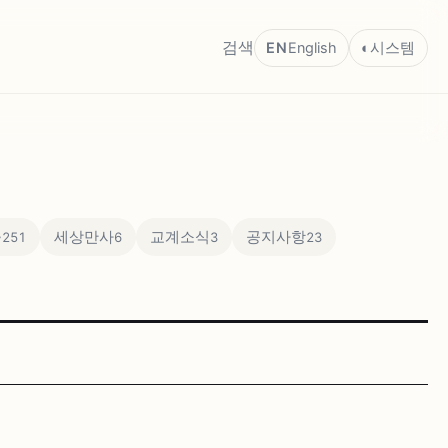
검색
EN
English
◐
시스템
~
세상만사
교계소식
공지사항
251
6
3
23