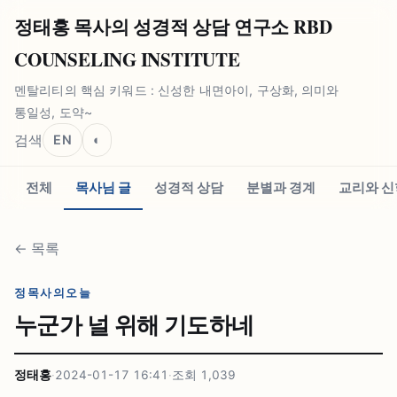
정태홍 목사의 성경적 상담 연구소 RBD
COUNSELING INSTITUTE
멘탈리티의 핵심 키워드 : 신성한 내면아이, 구상화, 의미와
통일성, 도약~
검색
EN
◐
전체
목사님 글
성경적 상담
분별과 경계
교리와 신
←
목록
정목사의오늘
누군가 널 위해 기도하네
정태홍
·
2024-01-17 16:41
·
조회
1,039