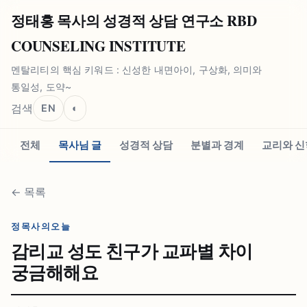
정태홍 목사의 성경적 상담 연구소 RBD
COUNSELING INSTITUTE
멘탈리티의 핵심 키워드 : 신성한 내면아이, 구상화, 의미와
통일성, 도약~
검색
EN
◐
전체
목사님 글
성경적 상담
분별과 경계
교리와 신
←
목록
정목사의오늘
감리교 성도 친구가 교파별 차이
궁금해해요