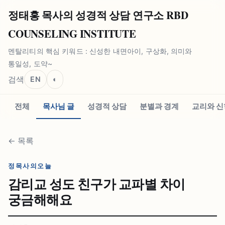
정태홍 목사의 성경적 상담 연구소 RBD
COUNSELING INSTITUTE
멘탈리티의 핵심 키워드 : 신성한 내면아이, 구상화, 의미와
통일성, 도약~
검색
EN
◐
전체
목사님 글
성경적 상담
분별과 경계
교리와 신
←
목록
정목사의오늘
감리교 성도 친구가 교파별 차이
궁금해해요