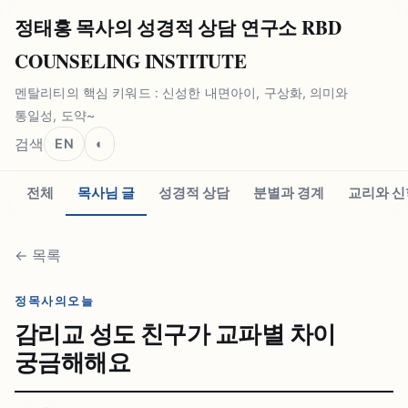
정태홍 목사의 성경적 상담 연구소 RBD
COUNSELING INSTITUTE
멘탈리티의 핵심 키워드 : 신성한 내면아이, 구상화, 의미와
통일성, 도약~
검색
EN
◐
전체
목사님 글
성경적 상담
분별과 경계
교리와 신
←
목록
정목사의오늘
감리교 성도 친구가 교파별 차이
궁금해해요