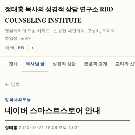
정태홍 목사의 성경적 상담 연구소 RBD
COUNSELING INSTITUTE
멘탈리티의 핵심 키워드 : 신성한 내면아이, 구상화, 의미와
통일성, 도약~
검색
EN
◐
전체
목사님 글
성경적 상담
분별과 경계
교리와 신
←
목록
정목사의오늘
네이버 스마스트스토어 안내
정태홍
·
2020-02-21 18:08
·
조회
1,021