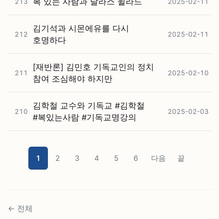
복 있는 사람과 달라스 윌라드
213
2025-02-11
김기석과 시몬에유를 다시
212
2025-02-11
호명하다
[재반론] 김민호 기독교인의 정치
211
2025-02-10
참여 조심해야 하지만
김학철 교수와 기독교 #⁠김학철
210
2025-02-03
#⁠복있는사람 #⁠기독교명강의
1
2
3
4
5
6
다음
끝
←
전체