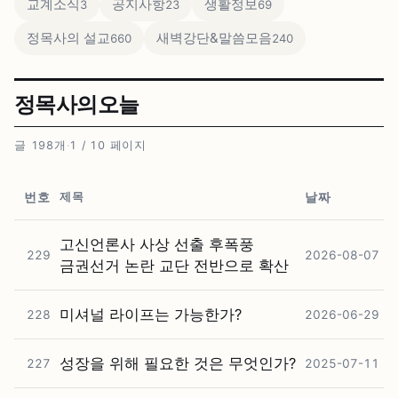
교계소식
공지사항
생활정보
3
23
69
정목사의 설교
새벽강단&말씀모음
660
240
정목사의오늘
글 198개
·
1 / 10 페이지
제목
번호
날짜
고신언론사 사상 선출 후폭풍
229
2026-08-07
금권선거 논란 교단 전반으로 확산
미셔널 라이프는 가능한가?
228
2026-06-29
성장을 위해 필요한 것은 무엇인가?
227
2025-07-11