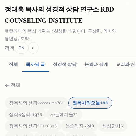
정태홍 목사의 성경적 상담 연구소 RBD
COUNSELING INSTITUTE
멘탈리티의 핵심 키워드 : 신성한 내면아이, 구상화, 의미와
통일성, 도약~
검색
EN
◐
전체
목사님 글
성경적 상담
분별과 경계
교리와 신
←
전체
정목사의 생각
정목사의오늘
761
198
kkkcolumn
생각&생각ing
사는얘기들
73
71
정목사의 생각
앤솔러지~
세상만사
6
248
6
FTT2033