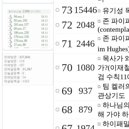
73
15446
유기성 
존 파이퍼(
72
2048
(contempla
존 파이퍼(J
71
2446
im Hug
목사가 
전체방문 :
327,841
오늘방문 : 116
70
1080
어제방문 : 187
가?(이재
전체글등록 :
11,367
오늘글등록 : 0
검 수칙11
전체답변글 : 54
댓글및쪽글 : 1562
팀 켈러
69
937
관상기도
하나님의 
68
879
해 가야 
하이패밀
67
1974