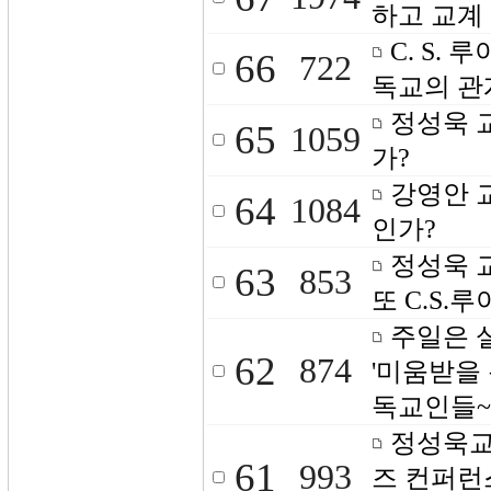
하고 교계
C. S.
66
722
독교의 관
정성욱 
65
1059
가?
강영안 교
64
1084
인가?
정성욱 교
63
853
또 C.S.
주일은 
62
874
'미움받을
독교인들~
정성욱교
61
993
즈 컨퍼런