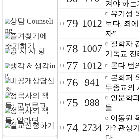
켜야 하는
유기성 
상담 Counseli
79
1012
보다, 죄
ng
자”
즐겨찾기에
철학자 
추가하기
78
1007
공 지 사 항
기독교 진
77
1012
론다 번의 
생각 & 생각in
g
본회퍼 
76
비공개상담신
941
무종교의 
청
정목사의 책
인문학과
75
988
들: 교보문고
들
정목사의 책
이동원 
들: 알라딘
설교신청하기
74
2734
가? 관상
다