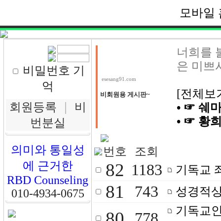
모바일 
너희를 
은 미쁘시
비밀번호 기
esesang91.com
억
[전체보
비회원용 게시판~
회원등록
｜
비
• ☞ 
• ☞ 황
번분실
의미와 통일성
번호
조회
에 근거한
82
1183
기독교 
RBD Counseling
81
743
성경적상
010-4934-0675
기독교인
80
778