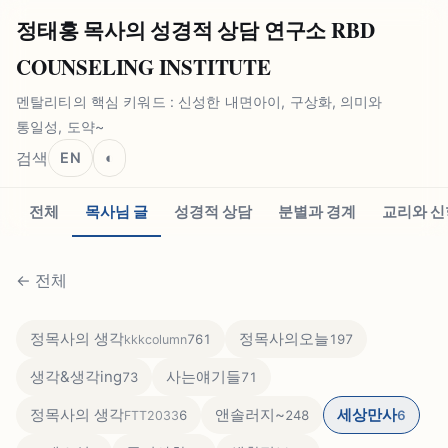
정태홍 목사의 성경적 상담 연구소 RBD
COUNSELING INSTITUTE
멘탈리티의 핵심 키워드 : 신성한 내면아이, 구상화, 의미와
통일성, 도약~
검색
EN
◐
전체
목사님 글
성경적 상담
분별과 경계
교리와 신
←
전체
정목사의 생각
정목사의오늘
761
197
kkkcolumn
생각&생각ing
사는얘기들
73
71
정목사의 생각
앤솔러지~
세상만사
6
248
6
FTT2033