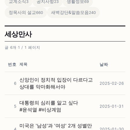
교계소식
공지사항
생활정보
3
23
69
정목사의 설교
새벽강단&말씀모음
660
240
세상만사
글 6개
·
1 / 1 페이지
제목
번호
날짜
신앙인이 정치적 입장이 다르다고
6
2025-02-26
상대를 악마화해서야
대통령의 심리를 알고 싶다
5
2025-01-31
#⁠윤석열 #⁠비상계엄
미국은 '남성'과 '여성' 2개 성별만
4
2025-01-30