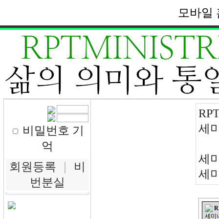
모바일 
RPT
세미
비밀번호 기
억
세미
회원등록
｜
비
세미
번분실