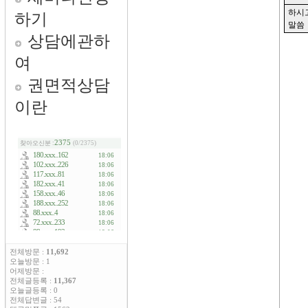
하기
상담에관하
여
권면적상담
이란
전체방문 :
11,692
오늘방문 : 1
어제방문 :
전체글등록 :
11,367
오늘글등록 : 0
전체답변글 : 54