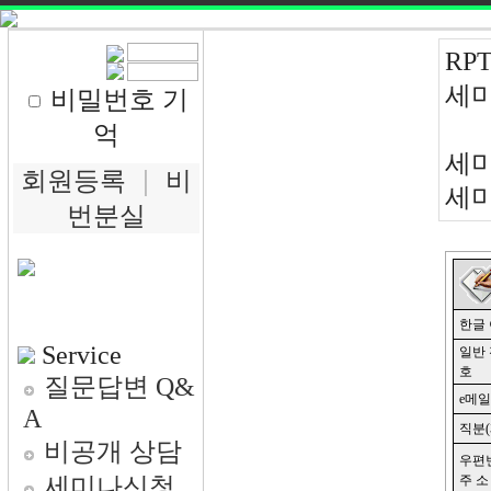
RPT
세미
비밀번호 기
억
세미
회원등록
｜
비
세미
번분실
Service
질문답변 Q&
A
비공개 상담
세미나신청