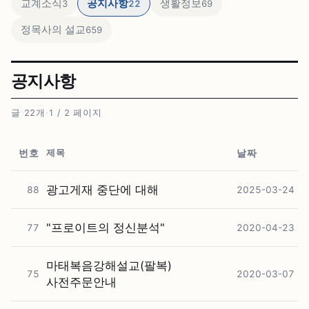
교계소식
공지사항
생활정보
3
22
69
정목사의 설교
659
공지사항
글 22개
·
1 / 2 페이지
제목
번호
날짜
광고게재 중단에 대해
88
2025-03-24
"프로이트의 정신분석"
77
2020-04-23
마태복음강해설교(팔복)
75
2020-03-07
사전주문안내