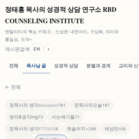
정태홍 목사의 성경적 상담 연구소 RBD
COUNSELING INSTITUTE
멘탈리티의 핵심 키워드 : 신성한 내면아이, 구상화, 의미와
통일성, 도약~
게시판
검색
EN
◐
전체
목사님 글
성경적 상담
분별과 경계
교리와 신
←
전체
정목사의 생각
정목사의오늘
761
197
kkkcolumn
생각&생각ing
사는얘기들
73
71
정목사의 생각
앤솔러지~
세상만사
6
248
6
FTT2033