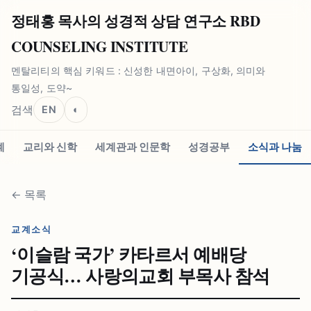
정태홍 목사의 성경적 상담 연구소 RBD
COUNSELING INSTITUTE
멘탈리티의 핵심 키워드 : 신성한 내면아이, 구상화, 의미와
통일성, 도약~
검색
EN
◐
계
교리와 신학
세계관과 인문학
성경공부
소식과 나눔
←
목록
교계소식
‘이슬람 국가’ 카타르서 예배당
기공식… 사랑의교회 부목사 참석