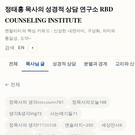
정태홍 목사의 성경적 상담 연구소 RBD
COUNSELING INSTITUTE
멘탈리티의 핵심 키워드 : 신성한 내면아이, 구상화, 의미와
통일성, 도약~
검색
EN
◐
전체
목사님 글
성경적 상담
분별과 경계
교리와 신
←
전체
정목사의 생각
정목사의오늘
761
198
kkkcolumn
생각&생각ing
사는얘기들
73
71
정목사의 생각
앤솔러지~
세상만사
6
250
6
FTT2033