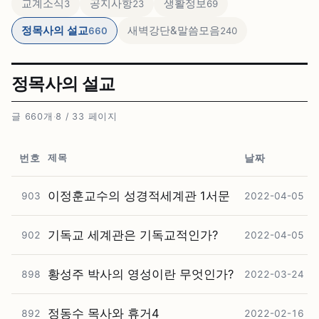
교계소식
공지사항
생활정보
3
23
69
정목사의 설교
새벽강단&말씀모음
660
240
정목사의 설교
글 660개
·
8 / 33 페이지
제목
번호
날짜
이정훈교수의 성경적세계관 1서문
903
2022-04-05
기독교 세계관은 기독교적인가?
902
2022-04-05
황성주 박사의 영성이란 무엇인가?
898
2022-03-24
정동수 목사와 휴거4
892
2022-02-16