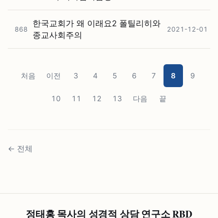
한국교회가 왜 이래요2 폴틸리히와
868
2021-12-01
종교사회주의
처음
이전
3
4
5
6
7
8
9
10
11
12
13
다음
끝
←
전체
정태홍 목사의 성경적 상담 연구소 RBD