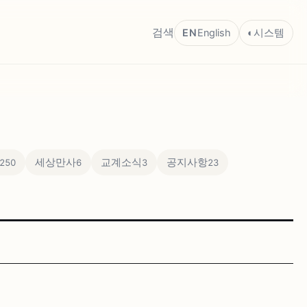
검색
EN
English
◐
시스템
세상만사
교계소식
공지사항
250
6
3
23