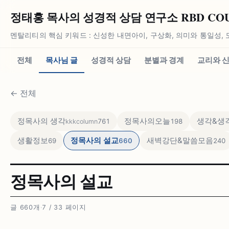
정태홍 목사의 성경적 상담 연구소 RBD COUN
멘탈리티의 핵심 키워드 : 신성한 내면아이, 구상화, 의미와 통일성, 
전체
목사님 글
성경적 상담
분별과 경계
교리와 
←
전체
정목사의 생각
정목사의오늘
생각&생각
761
198
kkkcolumn
생활정보
정목사의 설교
새벽강단&말씀모음
69
660
240
정목사의 설교
글 660개
·
7 / 33 페이지