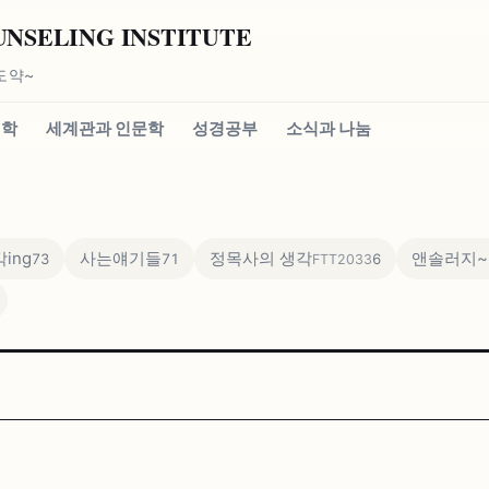
SELING INSTITUTE
도약~
신학
세계관과 인문학
성경공부
소식과 나눔
ing
사는얘기들
정목사의 생각
앤솔러지~
73
71
6
FTT2033