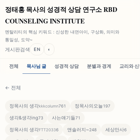
정태홍 목사의 성경적 상담 연구소 RBD
COUNSELING INSTITUTE
멘탈리티의 핵심 키워드 : 신성한 내면아이, 구상화, 의미와
통일성, 도약~
게시판
검색
EN
◐
전체
목사님 글
성경적 상담
분별과 경계
교리와 신
←
전체
정목사의 생각
정목사의오늘
761
197
kkkcolumn
생각&생각ing
사는얘기들
73
71
정목사의 생각
앤솔러지~
세상만사
6
248
6
FTT2033