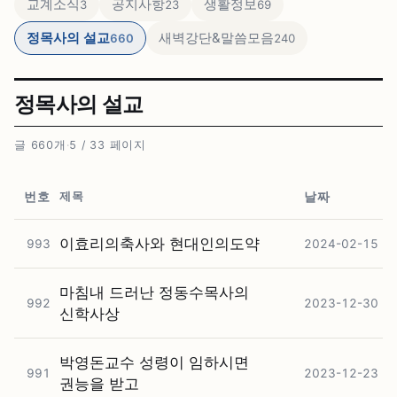
교계소식
공지사항
생활정보
3
23
69
정목사의 설교
새벽강단&말씀모음
660
240
정목사의 설교
글 660개
·
5 / 33 페이지
제목
번호
날짜
이효리의축사와 현대인의도약
993
2024-02-15
마침내 드러난 정동수목사의
992
2023-12-30
신학사상
박영돈교수 성령이 임하시면
991
2023-12-23
권능을 받고