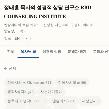
정태홍 목사의 성경적 상담 연구소 RBD
COUNSELING INSTITUTE
멘탈리티의 핵심 키워드 : 신성한 내면아이, 구상화, 의미와
통일성, 도약~
검색
EN
◐
전체
목사님 글
성경적 상담
분별과 경계
교리와 신
←
전체
정목사의 생각
정목사의오늘
761
198
kkkcolumn
생각&생각ing
사는얘기들
73
71
정목사의 생각
앤솔러지~
세상만사
6
250
6
FTT2033