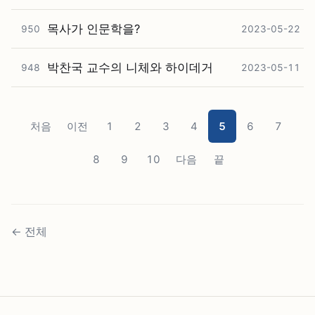
목사가 인문학을?
950
2023-05-22
박찬국 교수의 니체와 하이데거
948
2023-05-11
처음
이전
1
2
3
4
5
6
7
8
9
10
다음
끝
←
전체