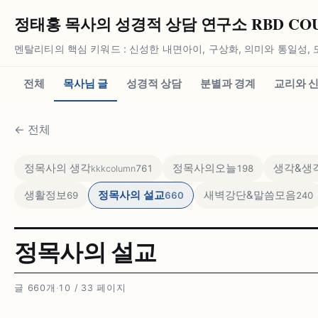
정태홍 목사의 성경적 상담 연구소 RBD COUN
멘탈리티의 핵심 키워드 : 신성한 내면아이, 구상화, 의미와 통일성, 
전체
목사님 글
성경적 상담
분별과 경계
교리와 
←
전체
정목사의 생각
정목사의오늘
생각&생각
761
198
kkkcolumn
생활정보
정목사의 설교
새벽강단&말씀모음
69
660
240
정목사의 설교
글 660개
·
10 / 33 페이지