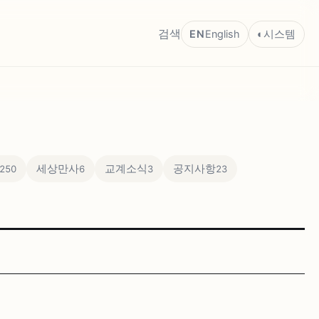
검색
EN
English
◐
시스템
세상만사
교계소식
공지사항
250
6
3
23