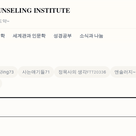
SELING INSTITUTE
도약~
신학
세계관과 인문학
성경공부
소식과 나눔
ing
사는얘기들
정목사의 생각
앤솔러지~
73
71
6
FTT2033