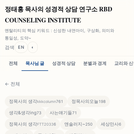
정태홍 목사의 성경적 상담 연구소 RBD
COUNSELING INSTITUTE
멘탈리티의 핵심 키워드 : 신성한 내면아이, 구상화, 의미와
통일성, 도약~
검색
EN
◐
전체
목사님 글
성경적 상담
분별과 경계
교리와 신
←
전체
정목사의 생각
정목사의오늘
761
198
kkkcolumn
생각&생각ing
사는얘기들
73
71
정목사의 생각
앤솔러지~
세상만사
6
250
6
FTT2033