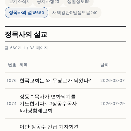
교계소식
공지사항
생활정보
3
23
69
정목사의 설교
새벽강단&말씀모음
660
240
정목사의 설교
글 660개
·
1 / 33 페이지
제목
번호
날짜
한국교회는 왜 무당교가 되었나?
1076
2026-08-07
정동수목사가 변화되기를
기도합시다~ #⁠정동수목사
1074
2026-07-29
#⁠사랑침례교회
이단 정동수 긴급 기자회견