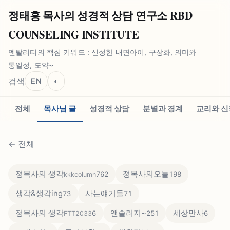
정태홍 목사의 성경적 상담 연구소 RBD
COUNSELING INSTITUTE
멘탈리티의 핵심 키워드 : 신성한 내면아이, 구상화, 의미와
통일성, 도약~
검색
EN
◐
전체
목사님 글
성경적 상담
분별과 경계
교리와 신
←
전체
정목사의 생각
정목사의오늘
762
198
kkkcolumn
생각&생각ing
사는얘기들
73
71
정목사의 생각
앤솔러지~
세상만사
6
251
6
FTT2033