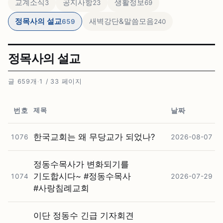
교계소식
공지사항
생활정보
3
23
69
정목사의 설교
새벽강단&말씀모음
659
240
정목사의 설교
글 659개
·
1 / 33 페이지
제목
번호
날짜
한국교회는 왜 무당교가 되었나?
1076
2026-08-07
정동수목사가 변화되기를
기도합시다~ #⁠정동수목사
1074
2026-07-29
#⁠사랑침례교회
이단 정동수 긴급 기자회견