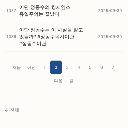
이단 정동수의 킹제임스
1037
2025-09-30
유일주의는 끝났다
이단 정동수는 이 사실을 알고
있을까? #⁠정동수목사이단
1036
2025-09-30
#⁠정동수이단
처음
이전
1
2
3
4
5
6
7
다음
끝
←
전체