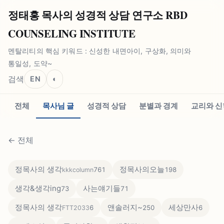
정태홍 목사의 성경적 상담 연구소 RBD
COUNSELING INSTITUTE
멘탈리티의 핵심 키워드 : 신성한 내면아이, 구상화, 의미와
통일성, 도약~
검색
EN
◐
전체
목사님 글
성경적 상담
분별과 경계
교리와 신
←
전체
정목사의 생각
정목사의오늘
761
198
kkkcolumn
생각&생각ing
사는얘기들
73
71
정목사의 생각
앤솔러지~
세상만사
6
250
6
FTT2033