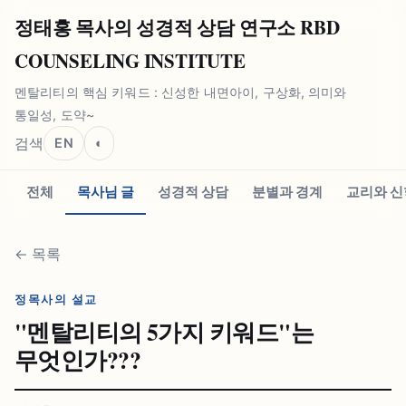
정태홍 목사의 성경적 상담 연구소 RBD
COUNSELING INSTITUTE
멘탈리티의 핵심 키워드 : 신성한 내면아이, 구상화, 의미와
통일성, 도약~
검색
EN
◐
전체
목사님 글
성경적 상담
분별과 경계
교리와 신
←
목록
정목사의 설교
"멘탈리티의 5가지 키워드"는
무엇인가???