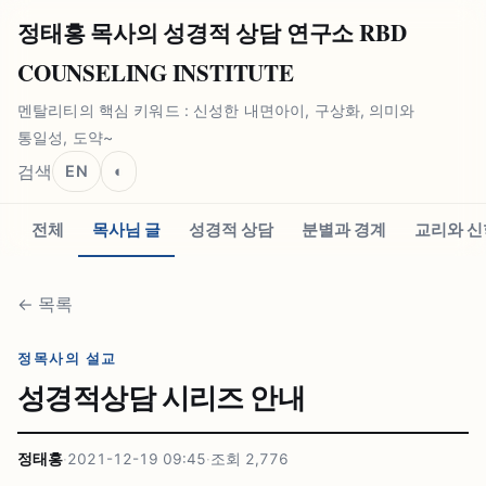
정태홍 목사의 성경적 상담 연구소 RBD
COUNSELING INSTITUTE
멘탈리티의 핵심 키워드 : 신성한 내면아이, 구상화, 의미와
통일성, 도약~
검색
EN
◐
전체
목사님 글
성경적 상담
분별과 경계
교리와 신
←
목록
정목사의 설교
성경적상담 시리즈 안내
정태홍
·
2021-12-19 09:45
·
조회
2,776