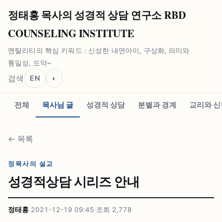
정태홍 목사의 성경적 상담 연구소 RBD
COUNSELING INSTITUTE
멘탈리티의 핵심 키워드 : 신성한 내면아이, 구상화, 의미와
통일성, 도약~
검색
EN
◐
전체
목사님 글
성경적 상담
분별과 경계
교리와 신
←
목록
정목사의 설교
성경적상담 시리즈 안내
정태홍
·
2021-12-19 09:45
·
조회
2,778