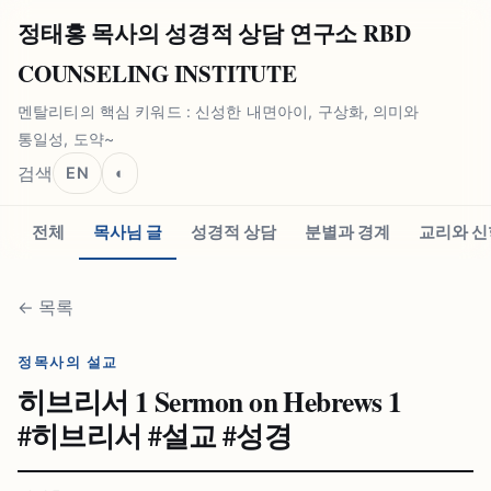
정태홍 목사의 성경적 상담 연구소 RBD
COUNSELING INSTITUTE
멘탈리티의 핵심 키워드 : 신성한 내면아이, 구상화, 의미와
통일성, 도약~
검색
EN
◐
전체
목사님 글
성경적 상담
분별과 경계
교리와 신
←
목록
정목사의 설교
히브리서 1 Sermon on Hebrews 1
#⁠히브리서 #⁠설교 #⁠성경