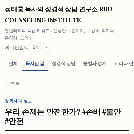
정태홍 목사의 성경적 상담 연구소 RBD
COUNSELING INSTITUTE
멘탈리티의 핵심 키워드 : 신성한 내면아이, 구상화, 의미와
통일성, 도약~
게시판
검색
EN
◐
전체
목사님 글
성경적 상담
분별과 경계
교리와 신
←
목록
정목사의 설교
우리 존재는 안전한가? #⁠존배 #⁠불안
#⁠안전