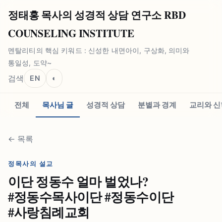
정태홍 목사의 성경적 상담 연구소 RBD
COUNSELING INSTITUTE
멘탈리티의 핵심 키워드 : 신성한 내면아이, 구상화, 의미와
통일성, 도약~
검색
EN
◐
전체
목사님 글
성경적 상담
분별과 경계
교리와 신
←
목록
정목사의 설교
이단 정동수 얼마 벌었나?
#⁠정동수목사이단 #⁠정동수이단
#⁠사랑침례교회