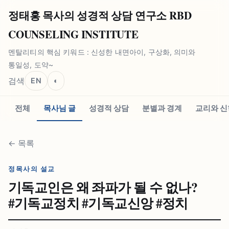
정태홍 목사의 성경적 상담 연구소 RBD
COUNSELING INSTITUTE
멘탈리티의 핵심 키워드 : 신성한 내면아이, 구상화, 의미와
통일성, 도약~
검색
EN
◐
전체
목사님 글
성경적 상담
분별과 경계
교리와 신
←
목록
정목사의 설교
기독교인은 왜 좌파가 될 수 없나?
#⁠기독교정치 #⁠기독교신앙 #⁠정치