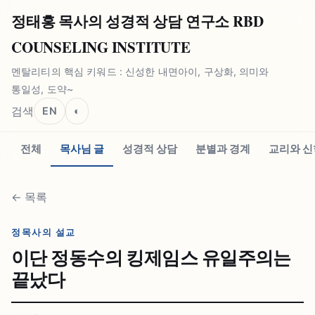
정태홍 목사의 성경적 상담 연구소 RBD
COUNSELING INSTITUTE
멘탈리티의 핵심 키워드 : 신성한 내면아이, 구상화, 의미와
통일성, 도약~
검색
EN
◐
전체
목사님 글
성경적 상담
분별과 경계
교리와 신
←
목록
정목사의 설교
이단 정동수의 킹제임스 유일주의는
끝났다