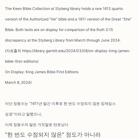
The Keen Bible Collection at Styberg library holds a rare 1612 quarto
version of the Authorized “He” bible and a 1611 version of the Great “She”
Bible. Both texts are on display for comparison of the Ruth 3:15
discrepancy at the Styberg Library from March through June 2024.
(자료출처 https://library.garrett.edu/2024/03/08/on-display-king-james-
bible-first-editions/
On Display: King James Bible First Editions
March 8, 2024)
이단 정동수는 “1611년 발간 이후로 한 번도 수정되지 않은 킹제임스
성경”이라고 말했으나,
이제 정동수의 말은 거짓말로 탄로났다
"한 번도 수정되지 않은" 정도가 아니라