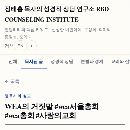
정태홍 목사의 성경적 상담 연구소 RBD
COUNSELING INSTITUTE
멘탈리티의 핵심 키워드 : 신성한 내면아이, 구상화, 의미와
통일성, 도약~
검색
EN
◐
전체
목사님 글
성경적 상담
분별과 경계
교리와 신
←
목록
정목사의 설교
WEA의 거짓말 #⁠wea서울총회
#⁠wea총회 #⁠사랑의교회