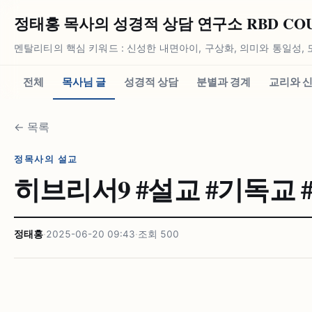
정태홍 목사의 성경적 상담 연구소 RBD COUN
멘탈리티의 핵심 키워드 : 신성한 내면아이, 구상화, 의미와 통일성, 
전체
목사님 글
성경적 상담
분별과 경계
교리와 
←
목록
정목사의 설교
히브리서9 #⁠설교 #⁠기독교 
정태홍
·
2025-06-20 09:43
·
조회
500