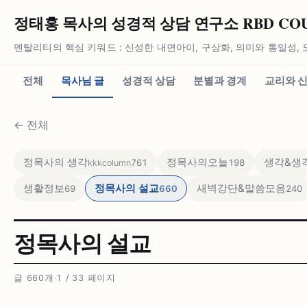
정태홍 목사의 성경적 상담 연구소 RBD COUN
멘탈리티의 핵심 키워드 : 신성한 내면아이, 구상화, 의미와 통일성, 
전체
목사님 글
성경적 상담
분별과 경계
교리와 
←
전체
정목사의 생각
정목사의오늘
생각&생각
761
198
kkkcolumn
생활정보
정목사의 설교
새벽강단&말씀모음
69
660
240
정목사의 설교
글 660개
·
1 / 33 페이지