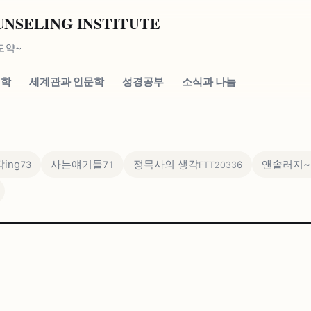
SELING INSTITUTE
도약~
신학
세계관과 인문학
성경공부
소식과 나눔
ing
사는얘기들
정목사의 생각
앤솔러지~
73
71
6
FTT2033