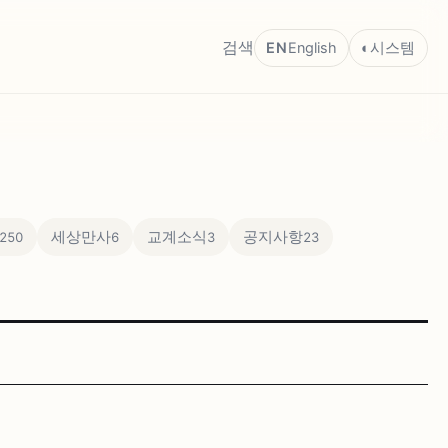
검색
EN
English
◐
시스템
세상만사
교계소식
공지사항
250
6
3
23