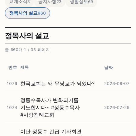
교계소식
공지사항
생활정보
3
23
69
정목사의 설교
660
정목사의 설교
글 660개
·
1 / 33 페이지
제목
번호
날짜
한국교회는 왜 무당교가 되었나?
1076
2026-08-07
정동수목사가 변화되기를
기도합시다~ #⁠정동수목사
1074
2026-07-29
#⁠사랑침례교회
이단 정동수 긴급 기자회견