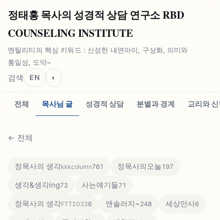
정태홍 목사의 성경적 상담 연구소 RBD
COUNSELING INSTITUTE
멘탈리티의 핵심 키워드 : 신성한 내면아이, 구상화, 의미와
통일성, 도약~
검색
EN
◐
전체
목사님 글
성경적 상담
분별과 경계
교리와 신
←
전체
정목사의 생각
정목사의오늘
761
197
kkkcolumn
생각&생각ing
사는얘기들
73
71
정목사의 생각
앤솔러지~
세상만사
6
248
6
FTT2033