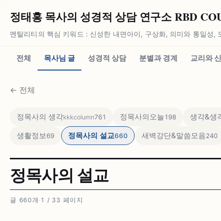
정태홍 목사의 성경적 상담 연구소 RBD COUN
멘탈리티의 핵심 키워드 : 신성한 내면아이, 구상화, 의미와 통일성, 
전체
목사님 글
성경적 상담
분별과 경계
교리와 
←
전체
정목사의 생각
정목사의오늘
생각&생각
761
198
kkkcolumn
생활정보
정목사의 설교
새벽강단&말씀모음
69
660
240
정목사의 설교
글 660개
·
1 / 33 페이지