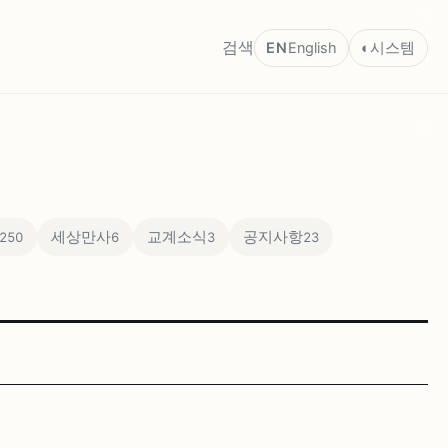
검색
EN
English
◐
시스템
세상만사
교계소식
공지사항
250
6
3
23