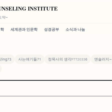
SELING INSTITUTE
도약~
신학
세계관과 인문학
성경공부
소식과 나눔
ing
사는얘기들
정목사의 생각
앤솔러지~
73
71
6
FTT2033