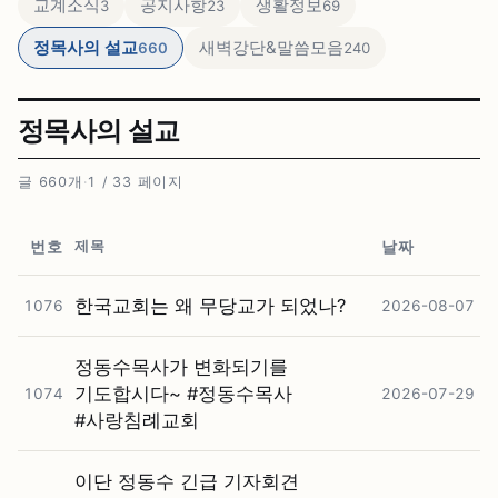
교계소식
공지사항
생활정보
3
23
69
정목사의 설교
새벽강단&말씀모음
660
240
정목사의 설교
글 660개
·
1 / 33 페이지
제목
번호
날짜
한국교회는 왜 무당교가 되었나?
1076
2026-08-07
정동수목사가 변화되기를
기도합시다~ #⁠정동수목사
1074
2026-07-29
#⁠사랑침례교회
이단 정동수 긴급 기자회견