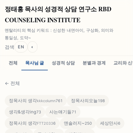
정태홍 목사의 성경적 상담 연구소 RBD
COUNSELING INSTITUTE
멘탈리티의 핵심 키워드 : 신성한 내면아이, 구상화, 의미와
통일성, 도약~
검색
EN
◐
전체
목사님 글
성경적 상담
분별과 경계
교리와 신
←
전체
정목사의 생각
정목사의오늘
761
198
kkkcolumn
생각&생각ing
사는얘기들
73
71
정목사의 생각
앤솔러지~
세상만사
6
250
6
FTT2033