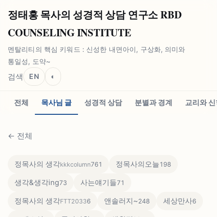
정태홍 목사의 성경적 상담 연구소 RBD
COUNSELING INSTITUTE
멘탈리티의 핵심 키워드 : 신성한 내면아이, 구상화, 의미와
통일성, 도약~
검색
EN
◐
전체
목사님 글
성경적 상담
분별과 경계
교리와 신
←
전체
정목사의 생각
정목사의오늘
761
198
kkkcolumn
생각&생각ing
사는얘기들
73
71
정목사의 생각
앤솔러지~
세상만사
6
248
6
FTT2033