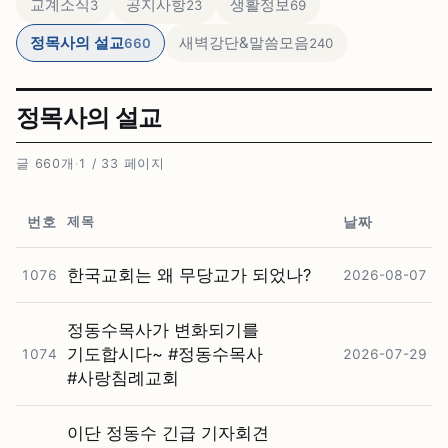
교계소식
공지사항
생활정보
3
23
69
정목사의 설교
새벽강단&말씀모음
660
240
정목사의 설교
글 660개
·
1 / 33 페이지
제목
번호
날짜
한국교회는 왜 무당교가 되었나?
1076
2026-08-07
정동수목사가 변화되기를
기도합시다~ #⁠정동수목사
1074
2026-07-29
#⁠사랑침례교회
이단 정동수 긴급 기자회견