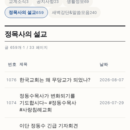
교계소식
공지사항
생활정보
3
23
69
정목사의 설교
새벽강단&말씀모음
659
240
정목사의 설교
글 659개
·
1 / 33 페이지
제목
번호
날짜
한국교회는 왜 무당교가 되었나?
1076
2026-08-07
정동수목사가 변화되기를
기도합시다~ #⁠정동수목사
1074
2026-07-29
#⁠사랑침례교회
이단 정동수 긴급 기자회견