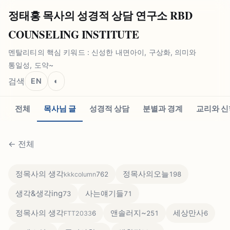
정태홍 목사의 성경적 상담 연구소 RBD
COUNSELING INSTITUTE
멘탈리티의 핵심 키워드 : 신성한 내면아이, 구상화, 의미와
통일성, 도약~
검색
EN
◐
전체
목사님 글
성경적 상담
분별과 경계
교리와 신
←
전체
정목사의 생각
정목사의오늘
762
198
kkkcolumn
생각&생각ing
사는얘기들
73
71
정목사의 생각
앤솔러지~
세상만사
6
251
6
FTT2033