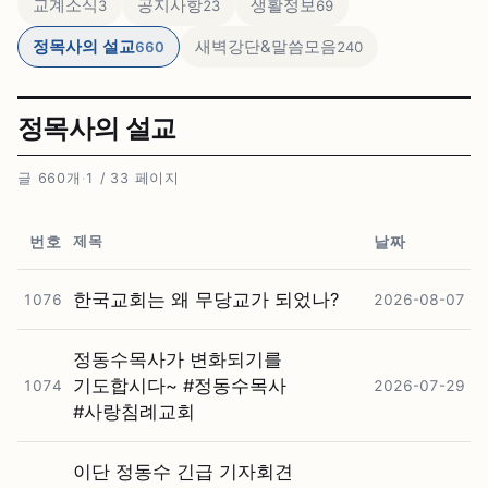
교계소식
공지사항
생활정보
3
23
69
정목사의 설교
새벽강단&말씀모음
660
240
정목사의 설교
글 660개
·
1 / 33 페이지
제목
번호
날짜
한국교회는 왜 무당교가 되었나?
1076
2026-08-07
정동수목사가 변화되기를
기도합시다~ #⁠정동수목사
1074
2026-07-29
#⁠사랑침례교회
이단 정동수 긴급 기자회견