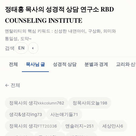
정태홍 목사의 성경적 상담 연구소 RBD
COUNSELING INSTITUTE
멘탈리티의 핵심 키워드 : 신성한 내면아이, 구상화, 의미와
통일성, 도약~
검색
EN
◐
전체
목사님 글
성경적 상담
분별과 경계
교리와 신
←
전체
정목사의 생각
정목사의오늘
762
198
kkkcolumn
생각&생각ing
사는얘기들
73
71
정목사의 생각
앤솔러지~
세상만사
6
251
6
FTT2033