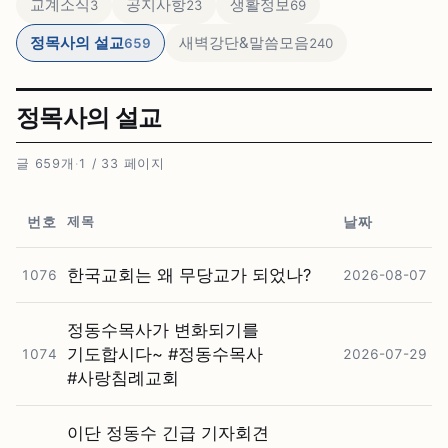
교계소식
공지사항
생활정보
3
23
69
정목사의 설교
새벽강단&말씀모음
659
240
정목사의 설교
글 659개
·
1 / 33 페이지
제목
번호
날짜
한국교회는 왜 무당교가 되었나?
1076
2026-08-07
정동수목사가 변화되기를
기도합시다~ #⁠정동수목사
1074
2026-07-29
#⁠사랑침례교회
이단 정동수 긴급 기자회견