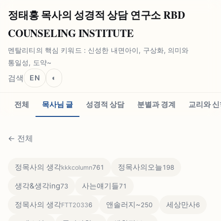
정태홍 목사의 성경적 상담 연구소 RBD
COUNSELING INSTITUTE
멘탈리티의 핵심 키워드 : 신성한 내면아이, 구상화, 의미와
통일성, 도약~
검색
EN
◐
전체
목사님 글
성경적 상담
분별과 경계
교리와 신
←
전체
정목사의 생각
정목사의오늘
761
198
kkkcolumn
생각&생각ing
사는얘기들
73
71
정목사의 생각
앤솔러지~
세상만사
6
250
6
FTT2033