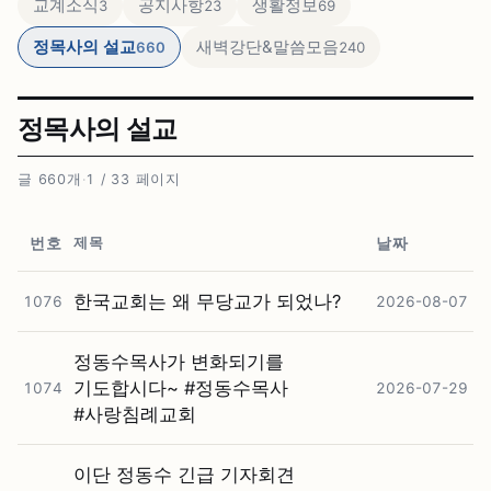
교계소식
공지사항
생활정보
3
23
69
정목사의 설교
새벽강단&말씀모음
660
240
정목사의 설교
글 660개
·
1 / 33 페이지
제목
번호
날짜
한국교회는 왜 무당교가 되었나?
1076
2026-08-07
정동수목사가 변화되기를
기도합시다~ #⁠정동수목사
1074
2026-07-29
#⁠사랑침례교회
이단 정동수 긴급 기자회견