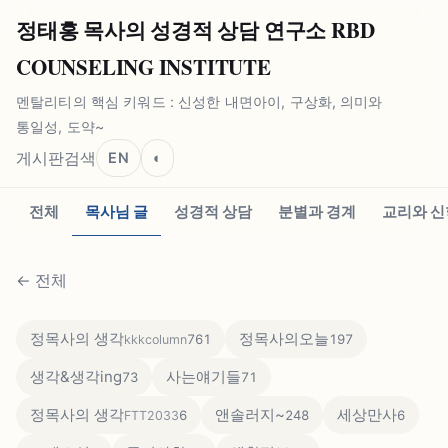
정태홍 목사의 성경적 상담 연구소 RBD
COUNSELING INSTITUTE
멘탈리티의 핵심 키워드 : 신성한 내면아이, 구상화, 의미와
통일성, 도약~
게시판
검색
EN
◐
전체
목사님 글
성경적 상담
분별과 경계
교리와 신
←
전체
정목사의 생각
정목사의오늘
761
197
kkkcolumn
생각&생각ing
사는얘기들
73
71
정목사의 생각
앤솔러지~
세상만사
6
248
6
FTT2033