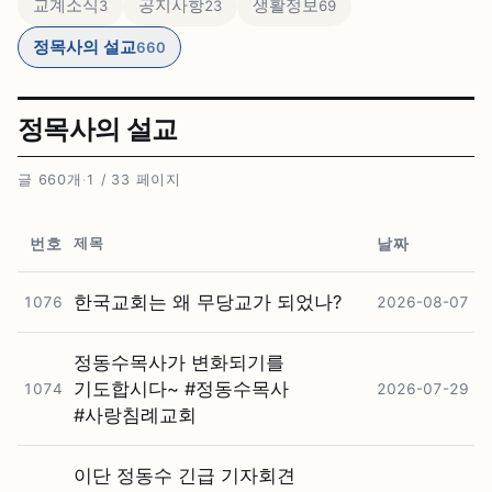
교계소식
공지사항
생활정보
3
23
69
정목사의 설교
660
정목사의 설교
글 660개
·
1 / 33 페이지
제목
번호
날짜
한국교회는 왜 무당교가 되었나?
1076
2026-08-07
정동수목사가 변화되기를
기도합시다~ #⁠정동수목사
1074
2026-07-29
#⁠사랑침례교회
이단 정동수 긴급 기자회견