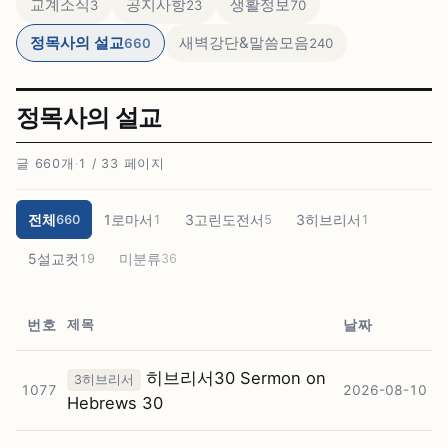
교계소식
공지사항
생활정보
3
23
70
정목사의 설교
새벽강단&말씀모음
660
240
정목사의 설교
글 660개
·
1 / 33 페이지
전체
1로마서
3고린도전서
3히브리서
660
1
5
1
5설교컷
미분류
19
36
제목
번호
날짜
히브리서30 Sermon on
3히브리서
1077
2026-08-10
Hebrews 30