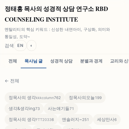
정태홍 목사의 성경적 상담 연구소 RBD
COUNSELING INSTITUTE
멘탈리티의 핵심 키워드 : 신성한 내면아이, 구상화, 의미와
통일성, 도약~
검색
EN
◐
전체
목사님 글
성경적 상담
분별과 경계
교리와 신
←
전체
정목사의 생각
정목사의오늘
762
199
kkkcolumn
생각&생각ing
사는얘기들
73
71
정목사의 생각
앤솔러지~
세상만사
6
251
6
FTT2033