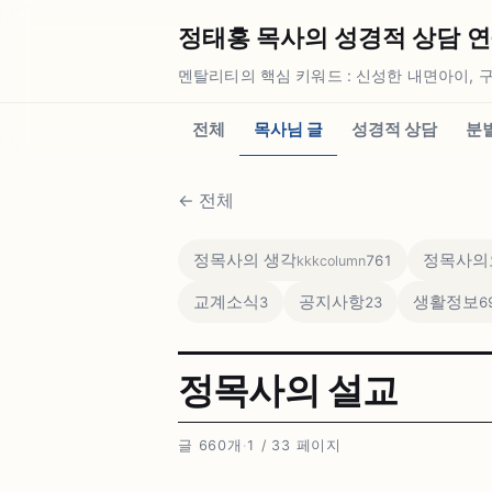
정태홍 목사의 성경적 상담 연구소
멘탈리티의 핵심 키워드 : 신성한 내면아이, 구
전체
목사님 글
성경적 상담
분
←
전체
정목사의 생각
정목사의
761
kkkcolumn
교계소식
공지사항
생활정보
3
23
6
정목사의 설교
글 660개
·
1 / 33 페이지