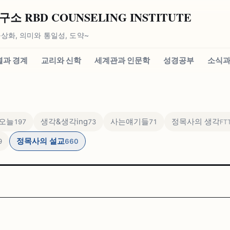
 RBD COUNSELING INSTITUTE
상화, 의미와 통일성, 도약~
별과 경계
교리와 신학
세계관과 인문학
성경공부
소식과
오늘
생각&생각ing
사는얘기들
정목사의 생각
197
73
71
FT
정목사의 설교
9
660