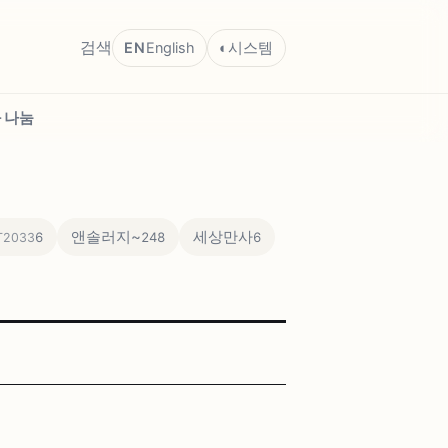
검색
EN
English
◐
시스템
 나눔
앤솔러지~
세상만사
6
248
6
T2033