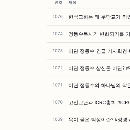
번호
제목
1076
한국교회는 왜 무당교가 되
1074
정동수목사가 변화되기를 기
1073
이단 정동수 긴급 기자회견 #
1072
이단 정동수 삼신론 이단? #
1071
이단 정동수의 하나님의 작은
1070
고신교단과 ICRC총회 #⁠ICR
1069
목이 곧은 백성이란? #⁠성경 