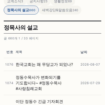
교계소식
공지사항
생활정보
3
23
69
정목사의 설교
새벽강단&말씀모음
660
240
정목사의 설교
글 660개
·
1 / 33 페이지
제목
번호
날짜
한국교회는 왜 무당교가 되었나?
1076
2026-08-07
정동수목사가 변화되기를
기도합시다~ #⁠정동수목사
1074
2026-07-29
#⁠사랑침례교회
이단 정동수 긴급 기자회견