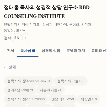
정태홍 목사의 성경적 상담 연구소 RBD
COUNSELING INSTITUTE
멘탈리티의 핵심 키워드 : 신성한 내면아이, 구상화, 의미와
통일성, 도약~
검색
EN
◐
전체
목사님 글
성경적 상담
분별과 경계
교리와 신
←
전체
정목사의 생각
정목사의오늘
761
198
kkkcolumn
생각&생각ing
사는얘기들
73
71
정목사의 생각
앤솔러지~
세상만사
6
250
6
FTT2033