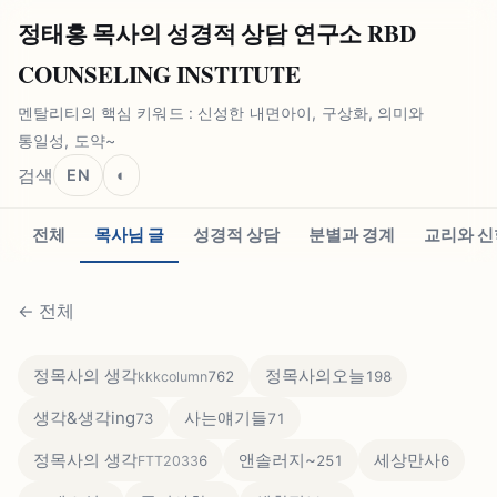
정태홍 목사의 성경적 상담 연구소 RBD
COUNSELING INSTITUTE
멘탈리티의 핵심 키워드 : 신성한 내면아이, 구상화, 의미와
통일성, 도약~
검색
EN
◐
전체
목사님 글
성경적 상담
분별과 경계
교리와 신
←
전체
정목사의 생각
정목사의오늘
762
198
kkkcolumn
생각&생각ing
사는얘기들
73
71
정목사의 생각
앤솔러지~
세상만사
6
251
6
FTT2033