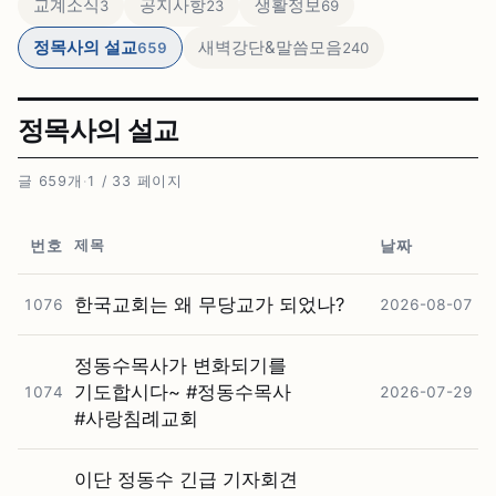
교계소식
공지사항
생활정보
3
23
69
정목사의 설교
새벽강단&말씀모음
659
240
정목사의 설교
글 659개
·
1 / 33 페이지
제목
번호
날짜
한국교회는 왜 무당교가 되었나?
1076
2026-08-07
정동수목사가 변화되기를
기도합시다~ #⁠정동수목사
1074
2026-07-29
#⁠사랑침례교회
이단 정동수 긴급 기자회견