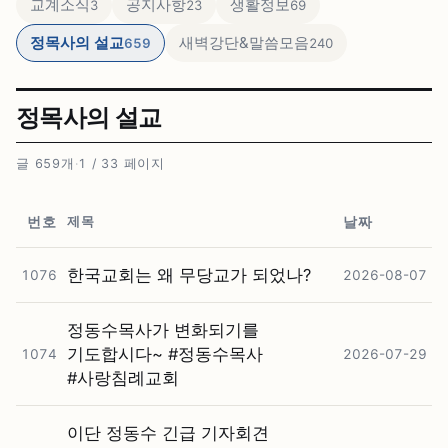
교계소식
공지사항
생활정보
3
23
69
정목사의 설교
새벽강단&말씀모음
659
240
정목사의 설교
글 659개
·
1 / 33 페이지
제목
번호
날짜
한국교회는 왜 무당교가 되었나?
1076
2026-08-07
정동수목사가 변화되기를
기도합시다~ #⁠정동수목사
1074
2026-07-29
#⁠사랑침례교회
이단 정동수 긴급 기자회견