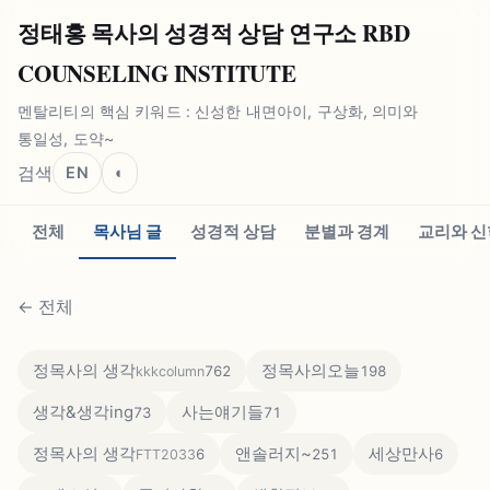
정태홍 목사의 성경적 상담 연구소 RBD
COUNSELING INSTITUTE
멘탈리티의 핵심 키워드 : 신성한 내면아이, 구상화, 의미와
통일성, 도약~
검색
EN
◐
전체
목사님 글
성경적 상담
분별과 경계
교리와 신
←
전체
정목사의 생각
정목사의오늘
762
198
kkkcolumn
생각&생각ing
사는얘기들
73
71
정목사의 생각
앤솔러지~
세상만사
6
251
6
FTT2033