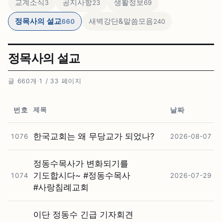
교계소식
공지사항
생활정보
3
23
69
정목사의 설교
새벽강단&말씀모음
660
240
정목사의 설교
글 660개
·
1 / 33 페이지
제목
번호
날짜
한국교회는 왜 무당교가 되었나?
1076
2026-08-07
정동수목사가 변화되기를
기도합시다~ #⁠정동수목사
1074
2026-07-29
#⁠사랑침례교회
이단 정동수 긴급 기자회견