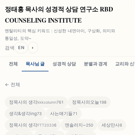
정태홍 목사의 성경적 상담 연구소 RBD
COUNSELING INSTITUTE
멘탈리티의 핵심 키워드 : 신성한 내면아이, 구상화, 의미와
통일성, 도약~
검색
EN
◐
전체
목사님 글
성경적 상담
분별과 경계
교리와 신
←
전체
정목사의 생각
정목사의오늘
761
198
kkkcolumn
생각&생각ing
사는얘기들
73
71
정목사의 생각
앤솔러지~
세상만사
6
250
6
FTT2033